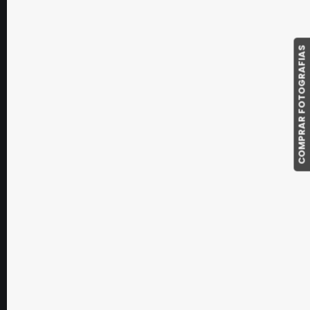
septiembre 21, 2019
Reportaje de boda de María y
Luisma
COMPRAR FOTOGRAFIAS
Reportaje de boda en Valladolid. Luisma y
María nos…
by Carlos Mateo