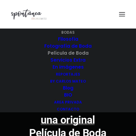
BODAS
Filosofía
Fotografía de Boda
Película de Boda
Servicios Extra
En imágenes
REPORTAJES
BY CARLOS MATEO
Blog
BIO
AREA PRIVADA
CONTACTO
una
original
Película
de
Boda