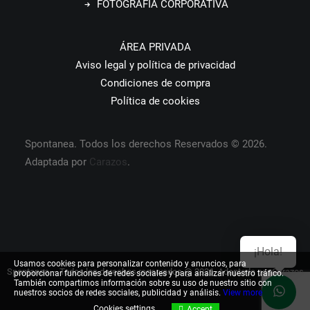
FOTOGRAFÍA CORPORATIVA
ÁREA PRIVADA
Aviso legal y política de privacidad
Condiciones de compra
Política de cookies
Spontanea. Todos los derechos Reservados © 2026.
Adaptada por
Carazos
.
¡Hola!
Usamos cookies para personalizar contenido y anuncios, para
Spontanea – Todos los derechos reservados @ 2026. Adaptada por
Carazos
proporcionar funciones de redes sociales y para analizar nuestro tráfico.
También compartimos información sobre su uso de nuestro sitio con
nuestros socios de redes sociales, publicidad y análisis.
View more
Cookies settings
Accept