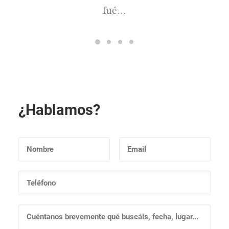
fué…
¿Hablamos?