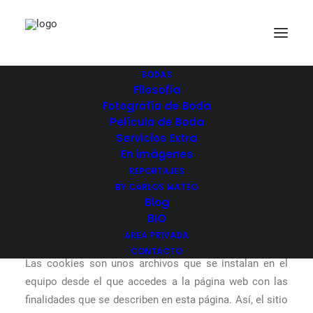
BODAS
Filosofía
Política de cookies
Fotografía de Boda
Home
Película de Boda
Política de cookies
Servicios Extra
En imágenes
REPORTAJES
BY CARLOS MATEO
Blog
Política de cookies
BIO
AREA PRIVADA
CONTACTO
Las cookies son unos archivos que se instalan en el
equipo desde el que accedes a la página web con las
finalidades que se describen en esta página. Así, el sitio