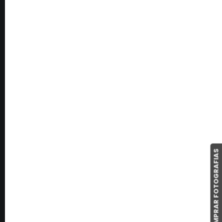
0 Comments
3 Minutes
septiembre 28, 2019
Reportaje de boda de Rocío y
Héctor
Rocío y Héctor sabían que querían recordar el día de
su boda para siempre y, por ello, decidieron contratar
a un buen servicio de fotografía de boda en la
provincia de Burgos en…
COMPRAR FOTOGRAFIAS
0 Comments
5 Minutes
septiembre 21, 2019
Reportaje de boda de María y