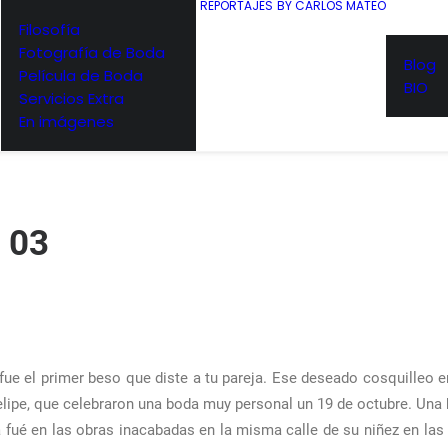
S
REPORTAJES
BY CARLOS MATEO
Filosofía
Fotografía de Boda
Blog
Película de Boda
BIO
Servicios Extra
En imágenes
e 03
ue el primer beso que diste a tu pareja. Ese deseado cosquilleo e
 Felipe, que celebraron una boda muy personal un 19 de octubre. Un
 fué en las obras inacabadas en la misma calle de su niñez en la