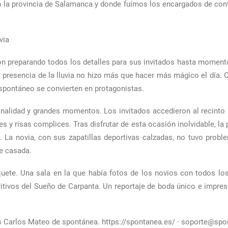
n la provincia de Salamanca y donde fuímos los encargados de conta
via
ron preparando todos los detalles para sus invitados hasta momento
la presencia de la lluvia no hizo más que hacer más mágico el dí
 espontáneo se convierten en protagonistas.
nalidad y grandes momentos. Los invitados accedieron al recinto a
y risas complices. Tras disfrutar de esta ocasión inolvidable, la 
 La novia, con sus zapatillas deportivas calzadas, no tuvo proble
e casada.
uete. Una sala en la que había fotos de los novios con todos los 
itivos del Sueño de Carpanta. Un reportaje de boda único e impres
as Carlos Mateo de spontánea. https://spontanea.es/ · soporte@spo