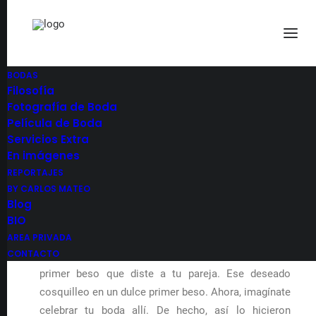
BODAS
Filosofía
Fotografía de Boda
Película de Boda
Detalles Azu y Felipe
Servicios Extra
02
En imágenes
REPORTAJES
BY CARLOS MATEO
Blog
Reportaje de boda de Azucena y Felipe
BIO
Los besos más importantes
AREA PRIVADA
CONTACTO
En primer lugar, piensa por un momento dónde fue el
primer beso que diste a tu pareja. Ese deseado
cosquilleo en un dulce primer beso. Ahora, imagínate
celebrar tu boda allí. De hecho, así lo hicieron