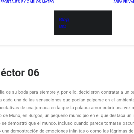
REPORTAJES
BY CARLOS MATEO
AREA PRIVA
Blog
BIO
éctor 06
ía de su boda para siempre y, por ello, decidieron contratar a un b
oda cada una de las sensaciones que podían palparse en el ambiente
pectativas de una jornada en la que la palabra amor cobró una vez 
lo de Muñó, en Burgos, un pequeño municipio en el que destaca un i
ue se demostró que el mundo, incluso cuando parece tornarse oscu
o una demostración de emociones infinitas o como las lágrimas de