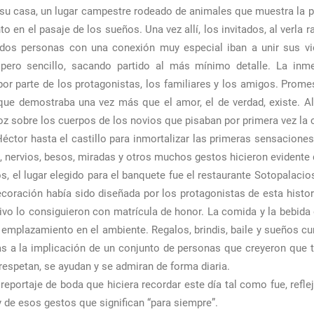
u casa, un lugar campestre rodeado de animales que muestra la pure
en el pasaje de los sueños. Una vez allí, los invitados, al verla r
os personas con una conexión muy especial iban a unir sus vid
 pero sencillo, sacando partido al más mínimo detalle. La inm
r parte de los protagonistas, los familiares y los amigos. Promes
ue demostraba una vez más que el amor, el de verdad, existe. Al 
oz sobre los cuerpos de los novios que pisaban por primera vez la
r hasta el castillo para inmortalizar las primeras sensaciones t
 nervios, besos, miradas y otros muchos gestos hicieron evidente 
s, el lugar elegido para el banquete fue el restaurante Sotopalacio
coración había sido diseñada por los protagonistas de esta histori
tivo lo consiguieron con matrícula de honor. La comida y la bebida
 emplazamiento en el ambiente. Regalos, brindis, baile y sueños c
as a la implicación de un conjunto de personas que creyeron que 
respetan, se ayudan y se admiran de forma diaria.
eportaje de boda que hiciera recordar este día tal como fue, reflej
d y de esos gestos que significan “para siempre”.