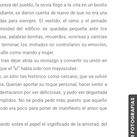
za del pueblo, la novia llegó a la cita en un bonito
adiante, se dieron cuenta de nuevo de que no era una
as para siempre. El vestido, el ramo y el peinado
ensidad del edificio se quedaba pequeña ante los
as, palabras bonitas, recuerdos, sonrisas y caricias
terminar, los invitados no controlaron su emoción,
 calle como marido y mujer.
ras dejar atrás su noviazgo y convertir su unión en
que el “sí” había sido con mayúsculas.
s, un sitio tan histórico como cercano, que se volvió
a. Querían aportar su toque personal, hacer sentir a
 destacaron por ser deliciosas, y pudo ser degustada
COMPRAR FOTOGRAFIAS
umplidos. No se podía pedir más, puesto que aquello
todo era poco para poner de manifiesto el amor que
ando sobre el papel el significado de la amistad, del