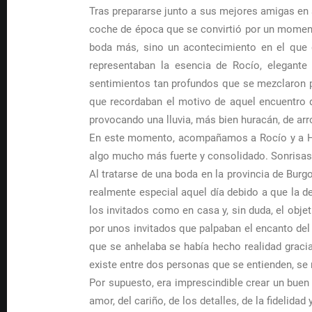
Tras prepararse junto a sus mejores amigas en s
coche de época que se convirtió por un momento 
boda más, sino un acontecimiento en el que d
representaban la esencia de Rocío, elegante
sentimientos tan profundos que se mezclaron po
que recordaban el motivo de aquel encuentro q
provocando una lluvia, más bien huracán, de arr
En este momento, acompañamos a Rocío y a Hécto
algo mucho más fuerte y consolidado. Sonrisas,
Al tratarse de una boda en la provincia de Burgo
realmente especial aquel día debido a que la de
los invitados como en casa y, sin duda, el obje
por unos invitados que palpaban el encanto del
que se anhelaba se había hecho realidad graci
existe entre dos personas que se entienden, se 
Por supuesto, era imprescindible crear un buen r
amor, del cariño, de los detalles, de la fidelida