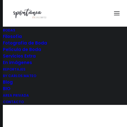
BODAS
Filosofía
230923 Gema y Miguel baile
Fotografía de Boda
Película de Boda
Home
230923 Gema y Miguel baile
Servicios Extra
En imágenes
REPORTAJES
BY CARLOS MATEO
Blog
230923 Gema y Miguel
BIO
AREA PRIVADA
baile
CONTACTO