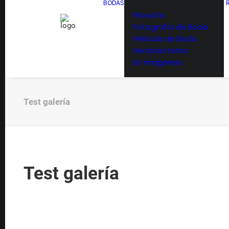
BODAS
Filosofía
Fotografía de Boda
Película de Boda
Servicios Extra
En imágenes
Test galería
Test galería