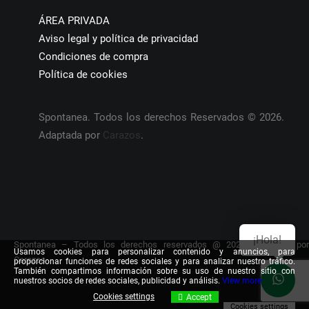
ÁREA PRIVADA
Aviso legal y política de privacidad
Condiciones de compra
Política de cookies
Spontanea. Todos los derechos Reservados © 2026.
Adaptada por
Carazos
.
¡Hola!
Spontanea – Todos los derechos reservados @ 2026. Adaptada por
Usamos cookies para personalizar contenido y anuncios, para
Carazos
proporcionar funciones de redes sociales y para analizar nuestro tráfico.
También compartimos información sobre su uso de nuestro sitio con
nuestros socios de redes sociales, publicidad y análisis.
View more
Cookies settings
Accept
Cookies settings