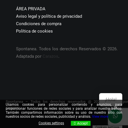
ÁREA PRIVADA
Aviso legal y política de privacidad
Condiciones de compra
Política de cookies
Spontanea. Todos los derechos Reservados © 2026.
Adaptada por
Carazos
.
¡Hola!
Spontanea – Todos los derechos reservados @ 2026. Adaptada por
Usamos cookies para personalizar contenido y anuncios, para
Carazos
proporcionar funciones de redes sociales y para analizar nuestro tráfico.
También compartimos información sobre su uso de nuestro sitio con
nuestros socios de redes sociales, publicidad y análisis.
View more
Cookies settings
Accept
Cookies settings