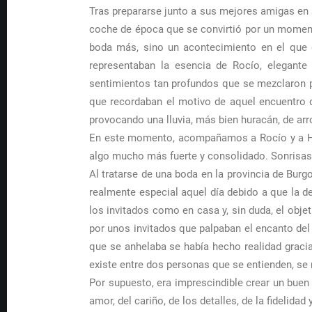
Tras prepararse junto a sus mejores amigas en s
coche de época que se convirtió por un momento 
boda más, sino un acontecimiento en el que d
representaban la esencia de Rocío, elegante
sentimientos tan profundos que se mezclaron po
que recordaban el motivo de aquel encuentro q
provocando una lluvia, más bien huracán, de arr
En este momento, acompañamos a Rocío y a Hécto
algo mucho más fuerte y consolidado. Sonrisas,
Al tratarse de una boda en la provincia de Burgo
realmente especial aquel día debido a que la de
los invitados como en casa y, sin duda, el obje
por unos invitados que palpaban el encanto del
que se anhelaba se había hecho realidad graci
existe entre dos personas que se entienden, se 
Por supuesto, era imprescindible crear un buen r
amor, del cariño, de los detalles, de la fidelida