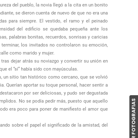
za del pueblo, la novia llegó a la cita en un bonito
adiante, se dieron cuenta de nuevo de que no era una
as para siempre. El vestido, el ramo y el peinado
ensidad del edificio se quedaba pequeña ante los
as, palabras bonitas, recuerdos, sonrisas y caricias
terminar, los invitados no controlaron su emoción,
 calle como marido y mujer.
ras dejar atrás su noviazgo y convertir su unión en
que el “sí” había sido con mayúsculas.
s, un sitio tan histórico como cercano, que se volvió
a. Querían aportar su toque personal, hacer sentir a
 destacaron por ser deliciosas, y pudo ser degustada
COMPRAR FOTOGRAFIAS
umplidos. No se podía pedir más, puesto que aquello
todo era poco para poner de manifiesto el amor que
ando sobre el papel el significado de la amistad, del