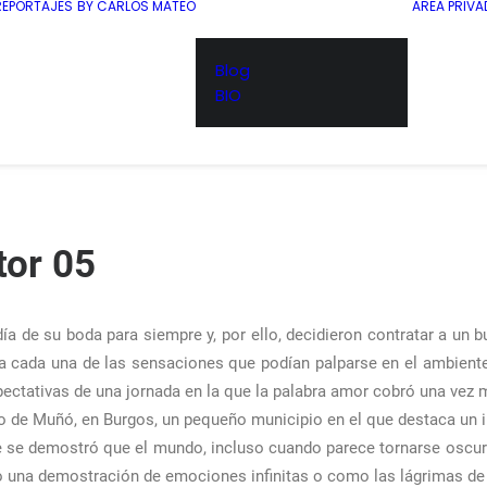
REPORTAJES
BY CARLOS MATEO
AREA PRIVA
Blog
BIO
tor 05
ía de su boda para siempre y, por ello, decidieron contratar a un b
oda cada una de las sensaciones que podían palparse en el ambiente
pectativas de una jornada en la que la palabra amor cobró una vez 
lo de Muñó, en Burgos, un pequeño municipio en el que destaca un i
ue se demostró que el mundo, incluso cuando parece tornarse oscu
o una demostración de emociones infinitas o como las lágrimas de