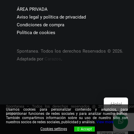
ÁREA PRIVADA
Aviso legal y política de privacidad
Condiciones de compra
Política de cookies
Spontanea. Todos los derechos Reservados © 2026.
Adaptada por
Carazos
.
¡Hola!
Spontanea – Todos los derechos reservados @ 2026. Adaptada por
Usamos cookies para personalizar contenido y anuncios, para
Carazos
proporcionar funciones de redes sociales y para analizar nuestro tráfico.
También compartimos información sobre su uso de nuestro sitio con
nuestros socios de redes sociales, publicidad y análisis.
View more
Cookies settings
Accept
Cookies settings