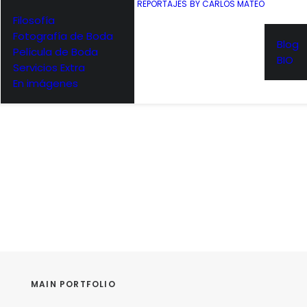
S
REPORTAJES
BY CARLOS MATEO
Filosofía
Fotografía de Boda
Blog
Película de Boda
BIO
Servicios Extra
En imágenes
MAIN PORTFOLIO