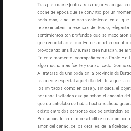
Tras prepararse junto a sus mejores amigas en s
coche de época que se convirtió por un momento 
boda más, sino un acontecimiento en el que d
representaban la esencia de Rocío, elegante
sentimientos tan profundos que se mezclaron po
que recordaban el motivo de aquel encuentro q
provocando una lluvia, más bien huracán, de arr
En este momento, acompañamos a Rocío y a Hécto
algo mucho más fuerte y consolidado. Sonrisas,
Al tratarse de una boda en la provincia de Burgo
realmente especial aquel día debido a que la de
los invitados como en casa y, sin duda, el obje
por unos invitados que palpaban el encanto del
que se anhelaba se había hecho realidad graci
existe entre dos personas que se entienden, se 
Por supuesto, era imprescindible crear un buen r
amor, del cariño, de los detalles, de la fidelida