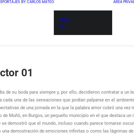
REPORTAJES
BY CARLOS MATEO
AREA PRIVA
Blog
BIO
ctor 01
ía de su boda para siempre y, por ello, decidieron contratar a un b
oda cada una de las sensaciones que podían palparse en el ambiente
pectativas de una jornada en la que la palabra amor cobró una vez 
lo de Muñó, en Burgos, un pequeño municipio en el que destaca un i
ue se demostró que el mundo, incluso cuando parece tornarse oscu
o una demostración de emociones infinitas o como las lágrimas de