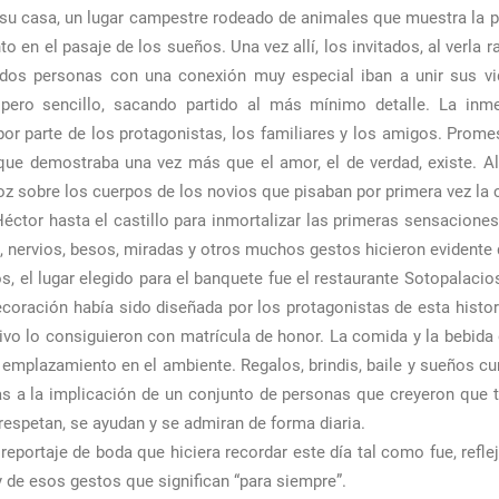
u casa, un lugar campestre rodeado de animales que muestra la pure
en el pasaje de los sueños. Una vez allí, los invitados, al verla r
os personas con una conexión muy especial iban a unir sus vid
 pero sencillo, sacando partido al más mínimo detalle. La inm
r parte de los protagonistas, los familiares y los amigos. Promes
ue demostraba una vez más que el amor, el de verdad, existe. Al 
oz sobre los cuerpos de los novios que pisaban por primera vez la
r hasta el castillo para inmortalizar las primeras sensaciones t
 nervios, besos, miradas y otros muchos gestos hicieron evidente 
s, el lugar elegido para el banquete fue el restaurante Sotopalacio
coración había sido diseñada por los protagonistas de esta histori
tivo lo consiguieron con matrícula de honor. La comida y la bebida
 emplazamiento en el ambiente. Regalos, brindis, baile y sueños c
as a la implicación de un conjunto de personas que creyeron que 
respetan, se ayudan y se admiran de forma diaria.
eportaje de boda que hiciera recordar este día tal como fue, reflej
d y de esos gestos que significan “para siempre”.