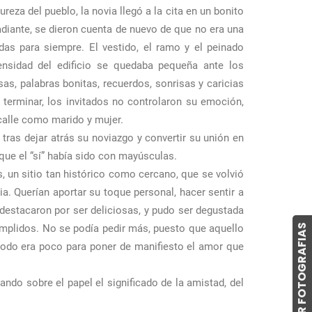
za del pueblo, la novia llegó a la cita en un bonito
adiante, se dieron cuenta de nuevo de que no era una
as para siempre. El vestido, el ramo y el peinado
ensidad del edificio se quedaba pequeña ante los
as, palabras bonitas, recuerdos, sonrisas y caricias
terminar, los invitados no controlaron su emoción,
 calle como marido y mujer.
ras dejar atrás su noviazgo y convertir su unión en
que el “sí” había sido con mayúsculas.
s, un sitio tan histórico como cercano, que se volvió
a. Querían aportar su toque personal, hacer sentir a
 destacaron por ser deliciosas, y pudo ser degustada
COMPRAR FOTOGRAFIAS
umplidos. No se podía pedir más, puesto que aquello
todo era poco para poner de manifiesto el amor que
ando sobre el papel el significado de la amistad, del